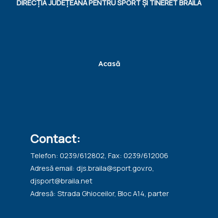
DIRECȚIA JUDEȚEANĂ PENTRU SPORT ȘI TINERET BRĂILA
Acasă
Contact:
Telefon: 0239/612802, Fax: 0239/612006
Adresă email: djs.braila@sport.gov.ro,
djsport@braila.net
Adresă: Strada Ghioceilor, Bloc A14, parter