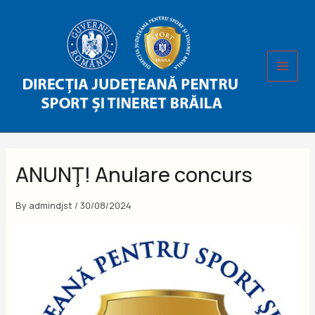
Skip
to
content
ANUNŢ! Anulare concurs
By
admindjst
/
30/08/2024