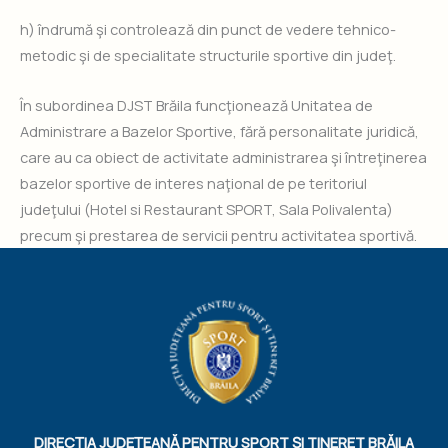
h) îndrumă şi controlează din punct de vedere tehnico-
metodic şi de specialitate structurile sportive din judeţ.
În subordinea DJST Brăila funcţionează Unitatea de
Administrare a Bazelor Sportive, fără personalitate juridică,
care au ca obiect de activitate administrarea şi întreţinerea
bazelor sportive de interes naţional de pe teritoriul
judeţului (Hotel si Restaurant SPORT, Sala Polivalenta)
precum şi prestarea de servicii pentru activitatea sportivă.
DIRECȚIA JUDEȚEANĂ PENTRU SPORT ȘI TINERET BRĂILA