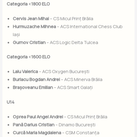
Categoria <1800 ELO
Cervis Jean Mihai
– CS Micul Prinț Brăila
Hurmuzache Mihnea
– ACS International Chess Club
Iași
Gurnov Cristian
– ACS Logic Delta Tulcea
Categoria <1600 ELO
Lalu Valerica
– ACS Oxygen București
Burlacu Bogdan Andrei
– ACS Minerva Brăila
Brașoveanu Emilian
– ACS Smart Galați
U14
Oprea Paul Angel Andrei
– CS Micul Prinț Brăila
Pană Darius Cristian
– Dinamo București
Curcă Maria Magdalena
– CSM Constanța