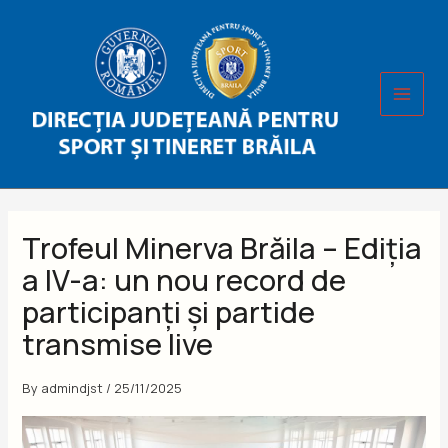
Skip
to
content
Trofeul Minerva Brăila – Ediția
a IV-a: un nou record de
participanți și partide
transmise live
By
admindjst
/
25/11/2025