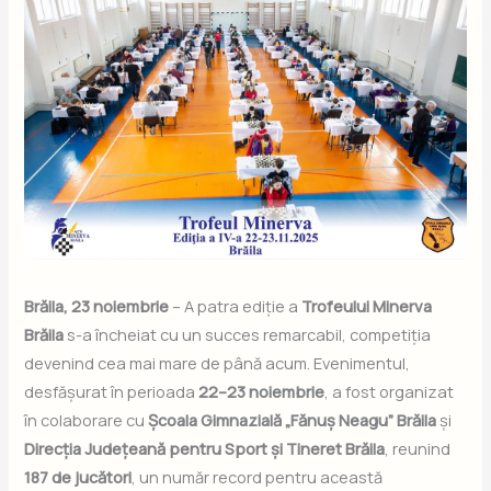
Brăila, 23 noiembrie
– A patra ediție a
Trofeului Minerva
Brăila
s-a încheiat cu un succes remarcabil, competiția
devenind cea mai mare de până acum. Evenimentul,
desfășurat în perioada
22–23 noiembrie
, a fost organizat
în colaborare cu
Școala Gimnazială „Fănuș Neagu” Brăila
și
Direcția Județeană pentru Sport și Tineret Brăila
, reunind
187 de jucători
, un număr record pentru această