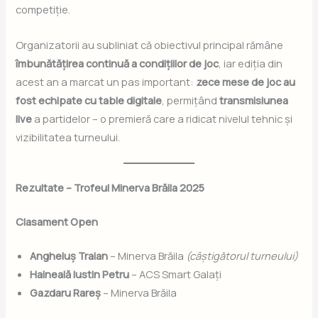
competiție.
Organizatorii au subliniat că obiectivul principal rămâne
îmbunătățirea continuă a condițiilor de joc
, iar ediția din
acest an a marcat un pas important:
zece mese de joc au
fost echipate cu table digitale
, permițând
transmisiunea
live
a partidelor – o premieră care a ridicat nivelul tehnic și
vizibilitatea turneului.
Rezultate – Trofeul Minerva Brăila 2025
Clasament Open
Angheluș Traian
– Minerva Brăila
(câștigătorul turneului)
Haineală Iustin Petru
– ACS Smart Galați
Gazdaru Rareș
– Minerva Brăila