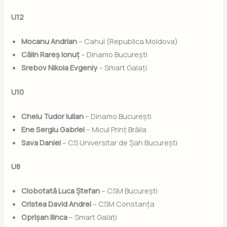
U12
Mocanu Andrian
– Cahul (Republica Moldova)
Călin Rareș Ionuț
– Dinamo București
Srebov Nikola Evgeniy
– Smart Galați
U10
Chelu Tudor Iulian
– Dinamo București
Ene Sergiu Gabriel
– Micul Prinț Brăila
Sava Daniel
– CS Universitar de Șah București
U8
Ciobotată Luca Ștefan
– CSM București
Cristea David Andrei
– CSM Constanța
Oprișan Ilinca
– Smart Galați