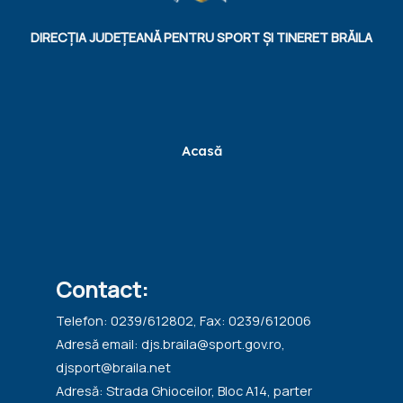
DIRECȚIA JUDEȚEANĂ PENTRU SPORT ȘI TINERET BRĂILA
Acasă
Contact:
Telefon: 0239/612802, Fax: 0239/612006
Adresă email: djs.braila@sport.gov.ro,
djsport@braila.net
Adresă: Strada Ghioceilor, Bloc A14, parter