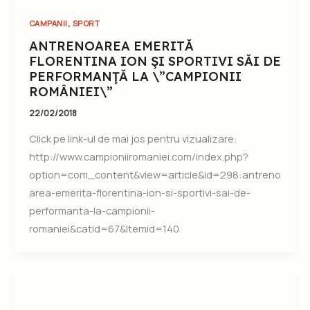
,
CAMPANII
SPORT
ANTRENOAREA EMERITĂ
FLORENTINA ION ŞI SPORTIVI SĂI DE
PERFORMANŢĂ LA \”CAMPIONII
ROMÂNIEI\”
22/02/2018
Click pe link-ul de mai jos pentru vizualizare:
http://www.campioniiromaniei.com/index.php?
option=com_content&view=article&id=298:antreno
area-emerita-florentina-ion-si-sportivi-sai-de-
performanta-la-campionii-
romaniei&catid=67&Itemid=140