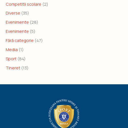
Competitii scolare
(2)
Diverse
(35)
Evenimente
(28)
Evenimente
(5)
Fără categorie
(47)
Media
(1)
Sport
(84)
Tineret
(13)