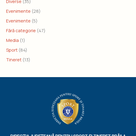
Diverse
(35)
Evenimente
(28)
Evenimente
(5)
Fără categorie
(47)
Media
(1)
Sport
(84)
Tineret
(13)