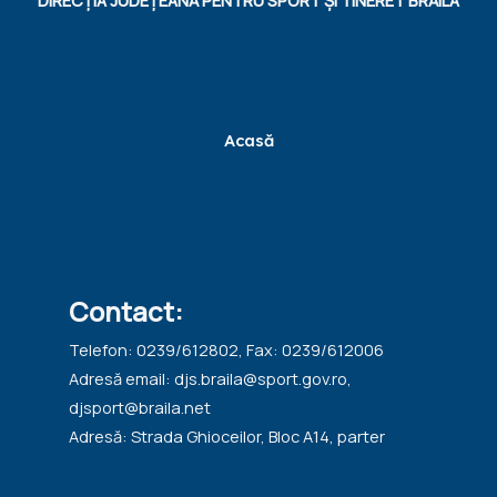
DIRECȚIA JUDEȚEANĂ PENTRU SPORT ȘI TINERET BRĂILA
Acasă
Contact:
Telefon: 0239/612802, Fax: 0239/612006
Adresă email: djs.braila@sport.gov.ro,
djsport@braila.net
Adresă: Strada Ghioceilor, Bloc A14, parter