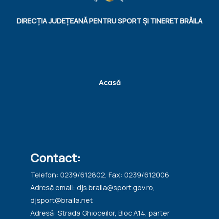
DIRECȚIA JUDEȚEANĂ PENTRU SPORT ȘI TINERET BRĂILA
Acasă
Contact:
Telefon: 0239/612802, Fax: 0239/612006
Adresă email: djs.braila@sport.gov.ro,
djsport@braila.net
Adresă: Strada Ghioceilor, Bloc A14, parter