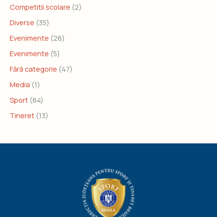
Competitii scolare
(2)
Diverse
(35)
Evenimente
(28)
Evenimente
(5)
Fără categorie
(47)
Media
(1)
Sport
(84)
Tineret
(13)