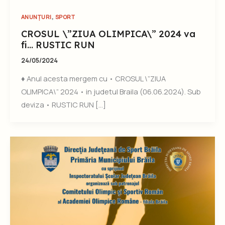
,
ANUNȚURI
SPORT
CROSUL \”ZIUA OLIMPICA\” 2024 va
fi… RUSTIC RUN
24/05/2024
♦ Anul acesta mergem cu • CROSUL \”ZIUA
OLIMPICA\” 2024 • in judetul Braila (06.06.2024). Sub
deviza • RUSTIC RUN […]