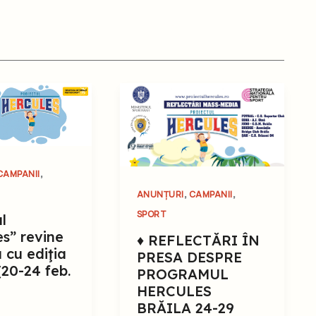
,
CAMPANII
,
,
ANUNȚURI
CAMPANII
SPORT
l
es” revine
♦ REFLECTĂRI ÎN
a cu ediţia
PRESA DESPRE
(20-24 feb.
PROGRAMUL
HERCULES
BRĂILA 24-29