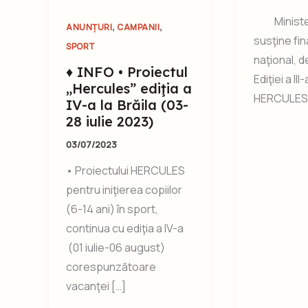
Ministeru
,
,
ANUNȚURI
CAMPANII
susţine fina
SPORT
naţional, 
♦ INFO • Proiectul
Ediţiei a III
„Hercules” ediţia a
HERCULES d
IV-a la Brăila (03-
28 iulie 2023)
03/07/2023
• Proiectului HERCULES
pentru iniţierea copiilor
(6-14 ani) în sport,
continua cu ediţia a IV-a
(01 iulie-06 august)
corespunzătoare
vacanţei […]