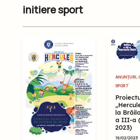
initiere sport
,
ANUNȚURI
SPORT
Proiectu
„Hercul
la Brăil
a III-a 
2023)
16/02/2023