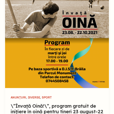
,
,
ANUNȚURI
DIVERSE
SPORT
\”Învaţă Oină!\”, program gratuit de
iniţiere în oină pentru tineri 23 august-22