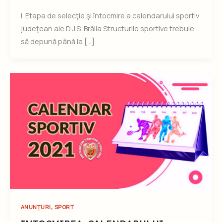
I. Etapa de selecţie şi întocmire a calendarului sportiv
judeţean ale D.J.S. Brăila Structurile sportive trebuie
să depună până la […]
,
ANUNȚURI
SPORT