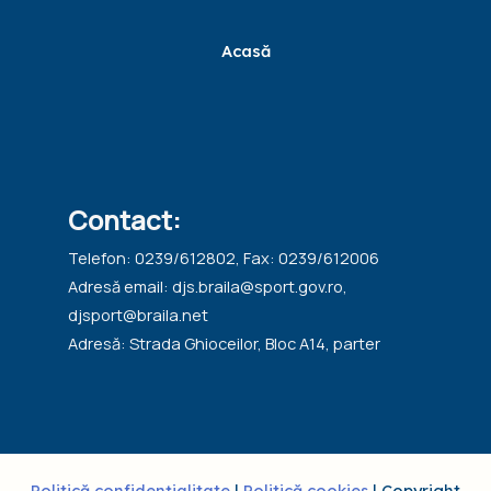
Acasă
Contact:
Telefon: 0239/612802, Fax: 0239/612006
Adresă email: djs.braila@sport.gov.ro,
djsport@braila.net
Adresă: Strada Ghioceilor, Bloc A14, parter
Politică confidențialitate
|
Politică cookies
| Copyright