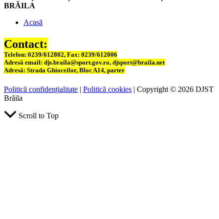
BRĂILA
Acasă
Contact:
Telefon: 0239/612802, Fax: 0239/612006
Adresă email: djs.braila@sport.gov.ro, djsport@braila.net
Adresă: Strada Ghioceilor, Bloc A14, parter
Politică confidențialitate
|
Politică cookies
| Copyright © 2026 DJST
Brăila
Scroll to Top