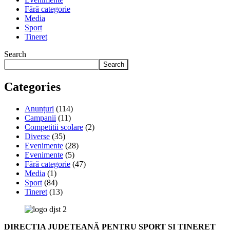
Fără categorie
Media
Sport
Tineret
Search
Search
Categories
Anunțuri
(114)
Campanii
(11)
Competitii scolare
(2)
Diverse
(35)
Evenimente
(28)
Evenimente
(5)
Fără categorie
(47)
Media
(1)
Sport
(84)
Tineret
(13)
DIRECȚIA JUDEȚEANĂ PENTRU SPORT ȘI TINERET