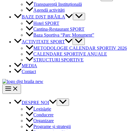
Transparență Instituțională
Agendă activități
BAZE DJST BRĂILA
Hotel SPORT
Cantina-Restaurant SPORT
Baza Sportiva “Parc Monument”
ACTIVITATE SPORT
METODOLOGIE CALENDAR SPORTIV 2026
CALENDARE SPORTIVE ANUALE
STRUCTURI SPORTIVE
MEDIA
Contact
DESPRE NOI
Legislație
Conducere
Organizare
Programe și strategii