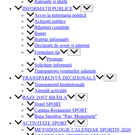
Rapoarte și studii
INFORMAȚII PUBLICE
Acces la informația publică
Achiziții publice
Bilanțuri contabile
Buget
Buletin informativ
Declarații de avere și interese
Formulare tip
Program
Solicitare informații
Transparența veniturilor salariale
TRANSPARENȚĂ DECIZIONALĂ
Transparență Instituțională
Agendă activități
BAZE DJST BRĂILA
Hotel SPORT
Cantina-Restaurant SPORT
Baza Sportiva “Parc Monument”
ACTIVITATE SPORT
METODOLOGIE CALENDAR SPORTIV 2026