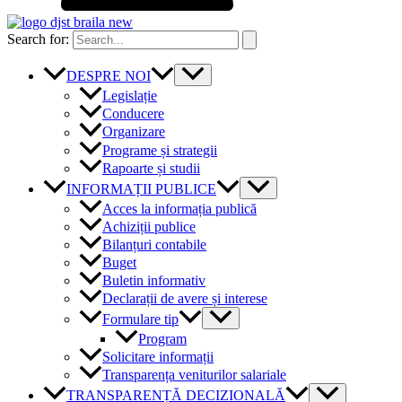
Search for:
DESPRE NOI
Legislație
Conducere
Organizare
Programe și strategii
Rapoarte și studii
INFORMAȚII PUBLICE
Acces la informația publică
Achiziții publice
Bilanțuri contabile
Buget
Buletin informativ
Declarații de avere și interese
Formulare tip
Program
Solicitare informații
Transparența veniturilor salariale
TRANSPARENȚĂ DECIZIONALĂ