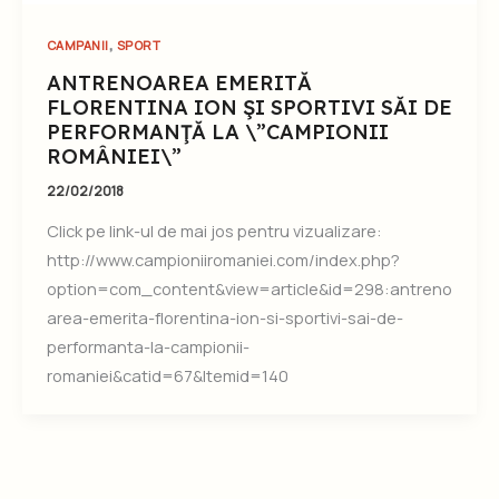
,
CAMPANII
SPORT
ANTRENOAREA EMERITĂ
FLORENTINA ION ŞI SPORTIVI SĂI DE
PERFORMANŢĂ LA \”CAMPIONII
ROMÂNIEI\”
22/02/2018
Click pe link-ul de mai jos pentru vizualizare:
http://www.campioniiromaniei.com/index.php?
option=com_content&view=article&id=298:antreno
area-emerita-florentina-ion-si-sportivi-sai-de-
performanta-la-campionii-
romaniei&catid=67&Itemid=140