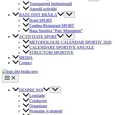
Transparență Instituțională
Agendă activități
BAZE DJST BRĂILA
Hotel SPORT
Cantina-Restaurant SPORT
Baza Sportiva “Parc Monument”
ACTIVITATE SPORT
METODOLOGIE CALENDAR SPORTIV 2026
CALENDARE SPORTIVE ANUALE
STRUCTURI SPORTIVE
MEDIA
Contact
DESPRE NOI
Legislație
Conducere
Organizare
Programe și strategii