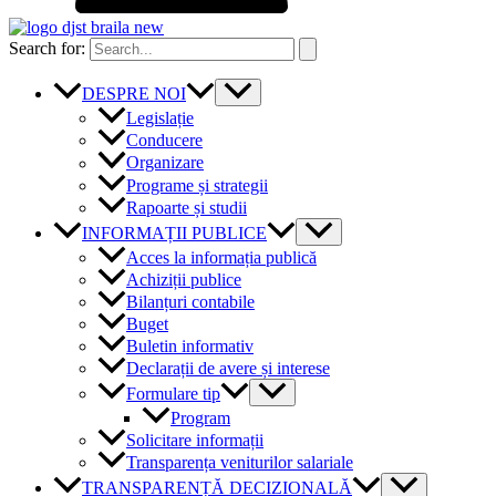
Search for:
DESPRE NOI
Legislație
Conducere
Organizare
Programe și strategii
Rapoarte și studii
INFORMAȚII PUBLICE
Acces la informația publică
Achiziții publice
Bilanțuri contabile
Buget
Buletin informativ
Declarații de avere și interese
Formulare tip
Program
Solicitare informații
Transparența veniturilor salariale
TRANSPARENȚĂ DECIZIONALĂ