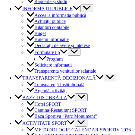
Rapoarte și studii
INFORMAȚII PUBLICE
Acces la informația publică
Achiziții publice
Bilanțuri contabile
Buget
Buletin informativ
Declarații de avere și interese
Formulare tip
Program
Solicitare informații
Transparența veniturilor salariale
TRANSPARENȚĂ DECIZIONALĂ
Transparență Instituțională
Agendă activități
BAZE DJST BRĂILA
Hotel SPORT
Cantina-Restaurant SPORT
Baza Sportiva “Parc Monument”
ACTIVITATE SPORT
METODOLOGIE CALENDAR SPORTIV 2026