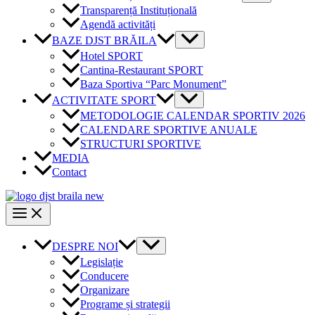
Transparență Instituțională
Agendă activități
BAZE DJST BRĂILA
Hotel SPORT
Cantina-Restaurant SPORT
Baza Sportiva “Parc Monument”
ACTIVITATE SPORT
METODOLOGIE CALENDAR SPORTIV 2026
CALENDARE SPORTIVE ANUALE
STRUCTURI SPORTIVE
MEDIA
Contact
DESPRE NOI
Legislație
Conducere
Organizare
Programe și strategii