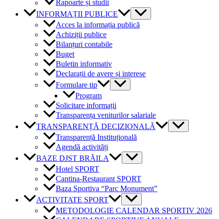
Rapoarte și studii
INFORMAȚII PUBLICE
Acces la informația publică
Achiziții publice
Bilanțuri contabile
Buget
Buletin informativ
Declarații de avere și interese
Formulare tip
Program
Solicitare informații
Transparența veniturilor salariale
TRANSPARENȚĂ DECIZIONALĂ
Transparență Instituțională
Agendă activități
BAZE DJST BRĂILA
Hotel SPORT
Cantina-Restaurant SPORT
Baza Sportiva “Parc Monument”
ACTIVITATE SPORT
METODOLOGIE CALENDAR SPORTIV 2026