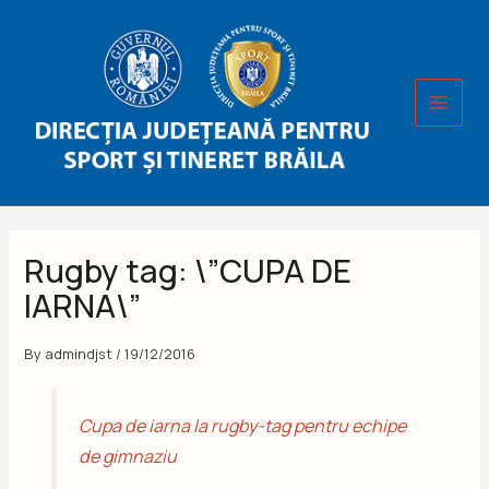
Skip
to
content
Rugby tag: \”CUPA DE
IARNA\”
By
admindjst
/
19/12/2016
Cupa de iarna la rugby-tag pentru echipe
de gimnaziu