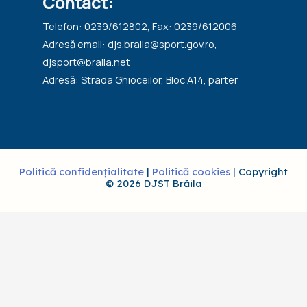
Contact:
Telefon: 0239/612802, Fax: 0239/612006
Adresă email: djs.braila@sport.gov.ro,
djsport@braila.net
Adresă: Strada Ghioceilor, Bloc A14, parter
Politică confidențialitate
|
Politică cookies
| Copyright
© 2026 DJST Brăila