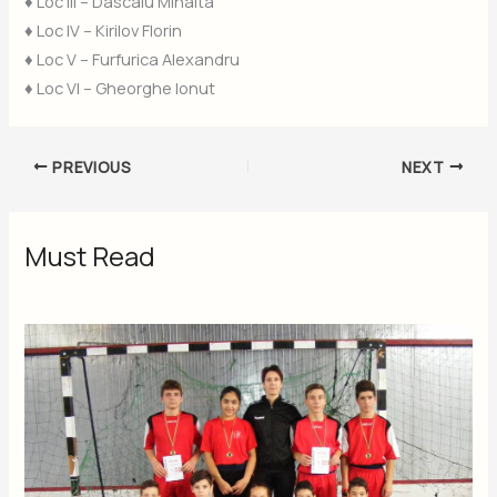
♦ Loc III – Dascalu Mihaita
♦ Loc IV – Kirilov Florin
♦ Loc V – Furfurica Alexandru
♦ Loc VI – Gheorghe Ionut
PREVIOUS
NEXT
Must Read