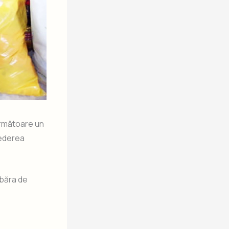
următoare un
vederea
băra de