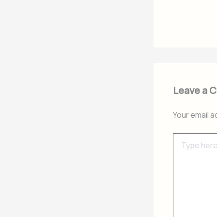
Leave a 
Your email a
Type
here..