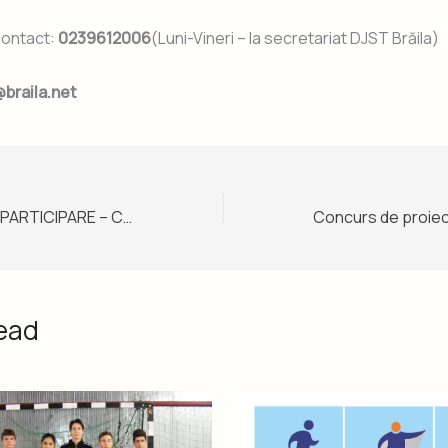
contact:
0239612006
(Luni-Vineri – la secretariat DJST Brăila)
braila.net
REGULAMENT DE PARTICIPARE – CROSUL \”ZIUA OLIMPICA\” 2018 (ed. a IX-a)
ead