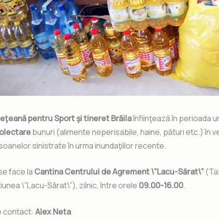
eţeană pentru Sport şi tineret Brăila
înfiinţează în perioada 
olectare
bunuri (alimente neperisabile, haine, pături etc.) în 
ersoanelor sinistrate în urma inundaţiilor recente.
se face la
Cantina Centrului de Agrement \”Lacu-Sărat\”
(Ta
ţiunea \”Lacu-Sărat\”), zilnic, între orele
09.00-16.00
.
 contact:
Alex Neta