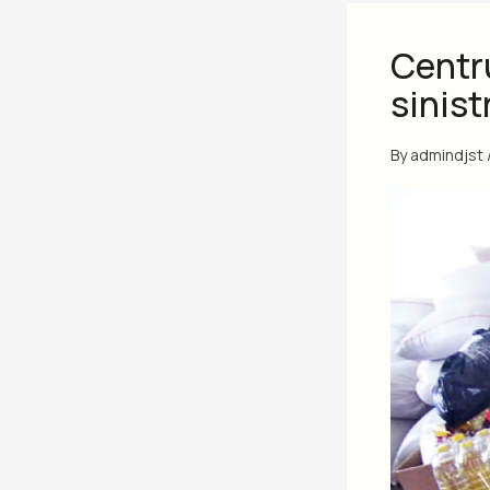
Centr
sinist
By
admindjst