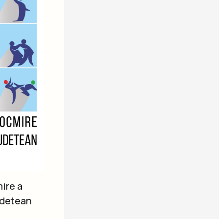
ire a
udetean