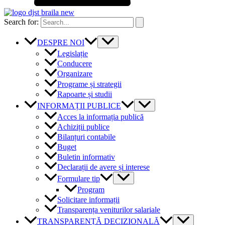
Search for:
DESPRE NOI
Legislație
Conducere
Organizare
Programe și strategii
Rapoarte și studii
INFORMAȚII PUBLICE
Acces la informația publică
Achiziții publice
Bilanțuri contabile
Buget
Buletin informativ
Declarații de avere și interese
Formulare tip
Program
Solicitare informații
Transparența veniturilor salariale
TRANSPARENȚĂ DECIZIONALĂ