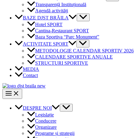
Transparență Instituțională
Agendă activități
BAZE DJST BRĂILA
Hotel SPORT
Cantina-Restaurant SPORT
Baza Sportiva “Parc Monument”
ACTIVITATE SPORT
METODOLOGIE CALENDAR SPORTIV 2026
CALENDARE SPORTIVE ANUALE
STRUCTURI SPORTIVE
MEDIA
Contact
DESPRE NOI
Legislație
Conducere
Organizare
Programe și strategii