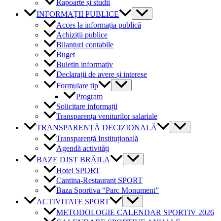
Rapoarte și studii
INFORMAȚII PUBLICE
Acces la informația publică
Achiziții publice
Bilanțuri contabile
Buget
Buletin informativ
Declarații de avere și interese
Formulare tip
Program
Solicitare informații
Transparența veniturilor salariale
TRANSPARENȚĂ DECIZIONALĂ
Transparență Instituțională
Agendă activități
BAZE DJST BRĂILA
Hotel SPORT
Cantina-Restaurant SPORT
Baza Sportiva “Parc Monument”
ACTIVITATE SPORT
METODOLOGIE CALENDAR SPORTIV 2026