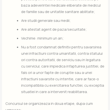
baza adeverintei medicale eliberate de medicul
de familie sau de unitatile sanitare abilitate;
Are studii generale sau medii;
Are atestat agent de paza/securitate;
Vechime: minimum un an;
Nu a fost condamnat definitiv pentru savarsirea
unei infractiuni contra umanitatii, contra statului
ori contra autoritatii, de serviciu sau in legatura
cu serviciul, care impiedica infaptuirea justitiei, de
fals ori a unor fapte de coruptie sau a unei
infractiuni savarsite cu intentie, care ar face-o
incompatibila cu exercitarea functiei, cu exceptia
situatiei in care a intervenit reabilitarea.
Concursul se organizeaza in doua etape, dupa cum
urmeaza: