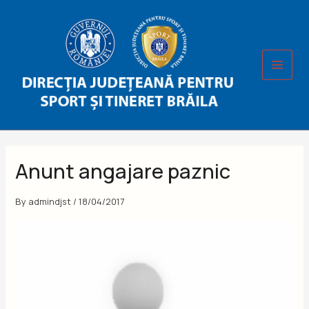
Skip
to
content
Anunt angajare paznic
By
admindjst
/
18/04/2017