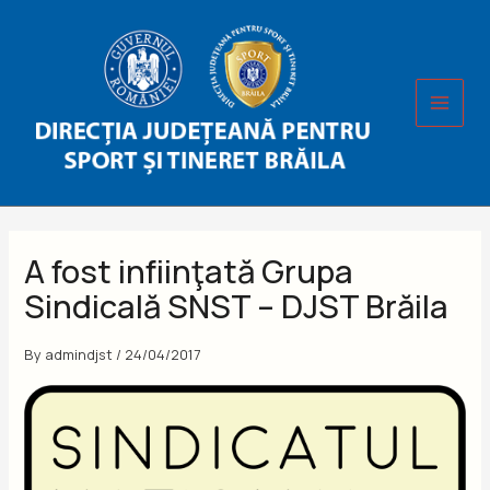
Skip
to
content
A fost infiinţată Grupa
Sindicală SNST – DJST Brăila
By
admindjst
/
24/04/2017