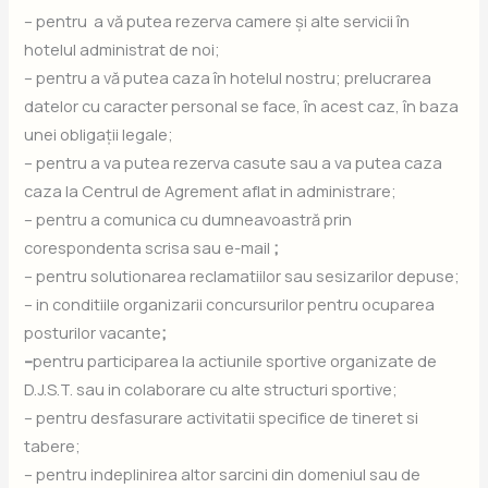
– pentru a vă putea rezerva camere și alte servicii în
hotelul administrat de noi;
– pentru a vă putea caza în hotelul nostru; prelucrarea
datelor cu caracter personal se face, în acest caz, în baza
unei obligații legale;
– pentru a va putea rezerva casute sau a va putea caza
caza la Centrul de Agrement aflat in administrare;
– pentru a comunica cu dumneavoastră prin
corespondenta scrisa sau e-mail
;
– pentru solutionarea reclamatiilor sau sesizarilor depuse;
– in conditiile organizarii concursurilor pentru ocuparea
posturilor vacante
;
–
pentru participarea la actiunile sportive organizate de
D.J.S.T. sau in colaborare cu alte structuri sportive;
– pentru desfasurare activitatii specifice de tineret si
tabere;
– pentru indeplinirea altor sarcini din domeniul sau de