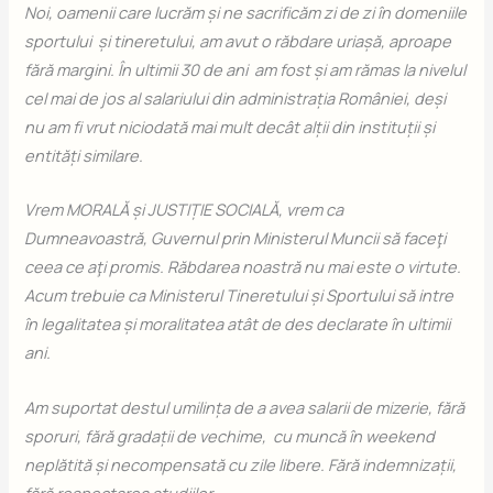
Noi, oamenii care lucrăm și ne sacrificăm zi de zi în domeniile
sportului și tineretului, am avut o răbdare uriașă, aproape
fără margini. În ultimii 30 de ani am fost și am rămas la nivelul
cel mai de jos al salariului din administrația României, deși
nu am fi vrut niciodată mai mult decât alții din instituții și
entități similare.
Vrem MORALĂ și JUSTIȚIE SOCIALĂ, vrem ca
Dumneavoastră, Guvernul prin Ministerul Muncii să faceţi
ceea ce aţi promis. Răbdarea noastră nu mai este o virtute.
Acum trebuie ca Ministerul Tineretului și Sportului să intre
în legalitatea și moralitatea atât de des declarate în ultimii
ani.
Am suportat destul umilința de a avea salarii de mizerie, fără
sporuri, fără gradații de vechime, cu muncă în weekend
neplătită și necompensată cu zile libere. Fără indemnizații,
fără respectarea studiilor.