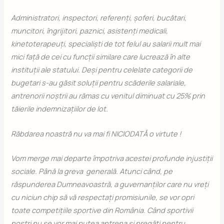
Administratori, inspectori, referenți, șoferi, bucătari,
muncitori, îngrijitori, paznici, asistenți medicali,
kinetoterapeuți, specialiști de tot felul au salarii mult mai
mici față de cei cu funcții similare care lucrează în alte
instituții ale statului. Deși pentru celelate categorii de
bugetari s-au găsit soluții pentru scăderile salariale,
antrenorii noștrii au rămas cu venitul diminuat cu 25% prin
tăierile indemnizațiilor de lot.
Răbdarea noastră nu va mai fi NICIODATĂ o virtute !
Vom merge mai departe împotriva acestei profunde injustiții
sociale. Până la greva generală. Atunci când, pe
răspunderea Dumneavoastră, a guvernanților care nu vreți
cu niciun chip să vă respectați promisiunile, se vor opri
toate competițiile sportive din România. Când sportivii
noștri nu se vor mai putea antrena și pregăti pentru