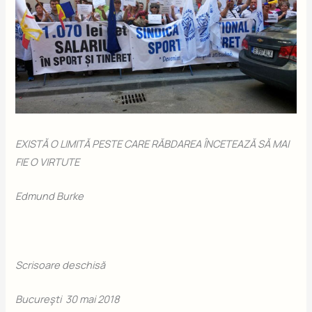
EXISTĂ O LIMITĂ PESTE CARE RĂBDAREA ÎNCETEAZĂ SĂ MAI
FIE O VIRTUTE
Edmund Burke
Scrisoare deschisă
Bucureşti 30 mai 2018