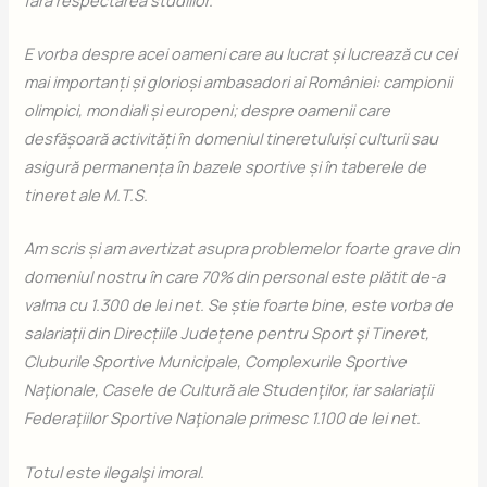
E vorba despre acei oameni care au lucrat și lucrează cu cei
mai importanți și glorioși ambasadori ai României: campionii
olimpici, mondiali și europeni; despre oamenii care
desfășoară activități în domeniul tineretului
și
culturii sau
asigură permanența în bazele sportive și în taberele de
tineret ale M.T.S.
Am scris și am avertizat asupra problemelor foarte grave din
domeniul nostru în care 70% din personal este plătit de-a
valma cu 1.300 de lei net. Se știe foarte bine, este vorba de
salaria
ţii
din Direcțiile Județene pentru Sport şi Tineret,
Cluburile Sportive Municipale, Complexurile Sportive
Naţionale, Casele de Cultură ale Studenţilor, iar salariaţii
Federaţiilor Sportive Naţionale primesc 1.100 de lei net.
Totul este ilegal
ş
i imoral.