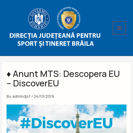
Skip
to
content
♦ Anunt MTS: Descopera EU
– DiscoverEU
By
admindjst
/
24/10/2019