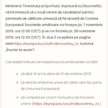
Ministerul Tineretului și Sportului
,
impreună cu DiscoverEU,
vă informează că o nouă cerere de candidaturi pentru
permisele de călătorie urmează să fie lansată de Comisia
Europeană. Înscrierile următoare vor începe joi, 7 noiembrie
2019, ora 12:00 (CET) și se vor încheia joi, 28 noiembrie
2019, ora 12:00 (CET). În ziua Z va apărea pe pagina
web
https://europa.eu/youth/discovereu_ro
butonul
„Înscrie-te acum”!
Candidații trebuie să indeplinească următoarele condiții:
să aibă 18 ani la data de 31 decembrie 2019;
să dețină cetățenia uneia din țările care fac parte
din Uniunea Europeană;
să completeze corect formularul de înscriere
online (
https://europa.eu/youth/discovereu_ro
),