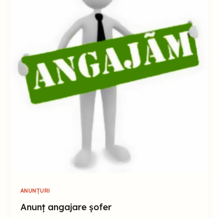
ANUNȚURI
Anunț angajare șofer