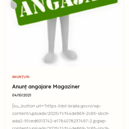
ANUNȚURI
Anunț angajare Magaziner
04/10/2021
[su_button url="https://dst-braila.gov.ro/wp-
content/uploads/2025/11/f44de869-2c65-4bc9-
ada2-91ced6013742-e1764078237497-2.jpgwp-
content/uploads/2025/11/f44de869-2c65-4bc9-