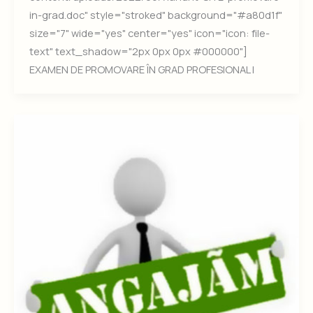
in-grad.doc" style="stroked" background="#a80d1f"
size="7" wide="yes" center="yes" icon="icon: file-
text" text_shadow="2px 0px 0px #000000"]
EXAMEN DE PROMOVARE ÎN GRAD PROFESIONAL |