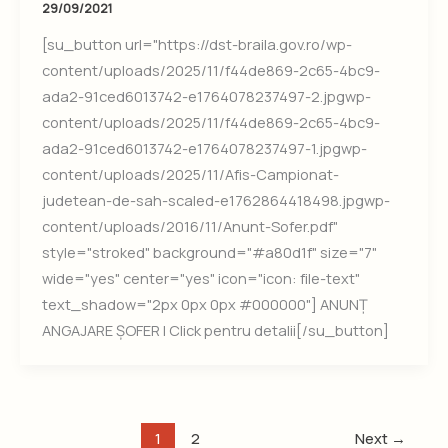
29/09/2021
[su_button url="https://dst-braila.gov.ro/wp-
content/uploads/2025/11/f44de869-2c65-4bc9-
ada2-91ced6013742-e1764078237497-2.jpgwp-
content/uploads/2025/11/f44de869-2c65-4bc9-
ada2-91ced6013742-e1764078237497-1.jpgwp-
content/uploads/2025/11/Afis-Campionat-
judetean-de-sah-scaled-e1762864418498.jpgwp-
content/uploads/2016/11/Anunt-Sofer.pdf"
style="stroked" background="#a80d1f" size="7"
wide="yes" center="yes" icon="icon: file-text"
text_shadow="2px 0px 0px #000000"] ANUNȚ
ANGAJARE ȘOFER | Click pentru detalii[/su_button]
1
2
Next
→