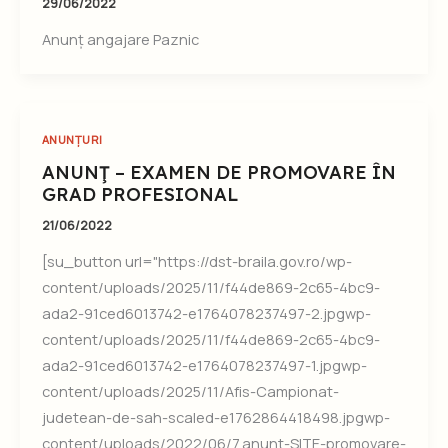
29/06/2022
Anunț angajare Paznic
ANUNȚURI
ANUNŢ – EXAMEN DE PROMOVARE ÎN
GRAD PROFESIONAL
21/06/2022
[su_button url="https://dst-braila.gov.ro/wp-
content/uploads/2025/11/f44de869-2c65-4bc9-
ada2-91ced6013742-e1764078237497-2.jpgwp-
content/uploads/2025/11/f44de869-2c65-4bc9-
ada2-91ced6013742-e1764078237497-1.jpgwp-
content/uploads/2025/11/Afis-Campionat-
judetean-de-sah-scaled-e1762864418498.jpgwp-
content/uploads/2022/06/7.anunt-SITE-promovare-