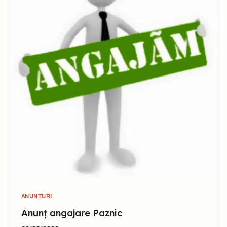
ANUNȚURI
Anunț angajare Paznic