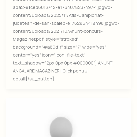
ada2-91ced6013742-e1764078237497-1.jpgwp-
content/uploads/2025/11/Afis-Campionat-
judetean-de-sah-scaled-e1762864418498.jpgwp-
content/uploads/2021/10/Anunt-concurs-
Magaziner.pdf" style="stroked"
background="#a80d1f" size="7" wide="yes"
center="yes" icon="icon: file-text"
text_shadow="2px 0px 0px #000000"] ANUNȚ
ANGAJARE MAGAZINER | Click pentru
detalii[/su_button]