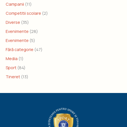
Campanii
(11)
Competitii scolare
(2)
Diverse
(35)
Evenimente
(28)
Evenimente
(5)
Fără categorie
(47)
Media
(1)
Sport
(84)
Tineret
(13)